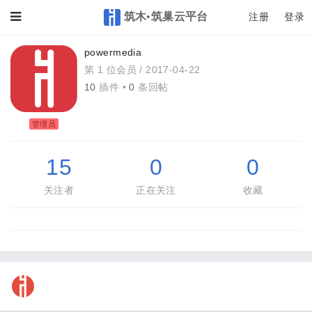
筑木•筑巢云平台
Toggle
注册
登录
powermedia
第 1 位会员 /
2017-04-22
10
插件 •
0
条回帖
管理员
15
0
0
关注者
正在关注
收藏